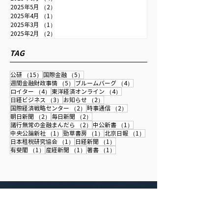
2025年5月
（2）
2件の記事
2025年1月10日
読了時間: 1分
2025年4月
（1）
1件の記事
講演資料
2025年3月
（1）
1件の記事
2025年2月
（2）
2件の記事
産業政策に関するプレゼン（シンガポ
ールでのフォーラム）(英語)
TAG
2025/1/8-10にシンガポールで開催されたフォーラム
15件の記事
5件の記事
公研
（15）
国際金融
（5）
(Naviga&ng Challenges: Industrial Policy,
5件の記事
4件の記事
週間金融財政事情
（5）
ブルームバーグ
（4）
Compe&&veness, and Development)で、産業政策に関す
4件の記事
4件の記事
ロイター
（4）
東洋経済オンライン
（4）
るプレゼン(英語)を行いました。
3件の記事
2件の記事
日経ビジネス
（3）
お知らせ
（2）
2件の記事
2件の記事
国際経済戦略センター
（2）
時事通信
（2）
2件の記事
2件の記事
朝日新聞
（2）
毎日新聞
（2）
2件の記事
1件の記事
諸行無常の金融まんだら
（2）
中公新書
（1）
1件の記事
1件の記事
1件の記事
中央公論新社
（1）
勁草書房
（1）
北京日報
（1）
1件の記事
1件の記事
日本租税研究協会
（1）
日経新聞
（1）
1件の記事
1件の記事
1件の記事
有斐閣
（1）
産経新聞
（1）
著書
（1）
株式会社国際経済戦略センター
Center for International Economy & Strategy Ltd.（CIESL）