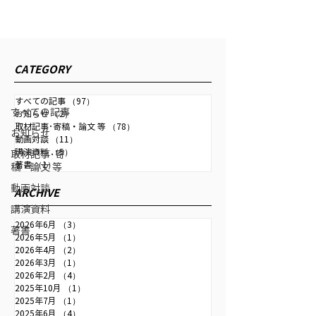
お問い合わせ
CONTACT
新着情報
CATEGORY
すべての記事
すべての記事
（97）
97件の記事
すべての記事
お知らせ
（2）
2件の記事
取材記事･寄稿・論文 等
（78）
78件の記事
2025年1月30日
読了時間: 1分
お知らせ
動画対談
（11）
11件の記事
取材記事･寄稿・論文 等
講演資料
（5）
5件の記事
取材記事･寄
著書
（1）
1件の記事
稿・論文 等
日経ビジネス 昭和100年の証言
動画対談
『1985年、プラザ合意 日本経済の強
ARCHIVE
講演資料
さの証明でもあった』
2026年6月
（3）
3件の記事
著書
日経ビジネス 長編談話企画「昭和100年の証言」にプラザ
2026年5月
（1）
1件の記事
合意に関するインタビュー記事が掲載されました。 ［昭和
2026年4月
（2）
2件の記事
100年の教訓］1985年、プラザ合意 日本経済の強さの証
2026年3月
（1）
1件の記事
明でもあった：日経ビジネス電子版
2026年2月
（4）
4件の記事
2025年10月
（1）
1件の記事
2025年7月
（1）
1件の記事
2025年6月
（4）
4件の記事