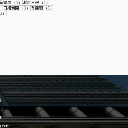
件の記事
1件の記事
1件の記事
草書房
（1）
北京日報
（1）
1件の記事
1件の記事
1件の記事
）
日経新聞
（1）
有斐閣
（1）
記事
1件の記事
1）
報
要
合わせ