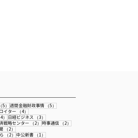
事
5件の記事
5件の記事
（5）
週間金融財政事情
（5）
4件の記事
4件の記事
ロイター
（4）
4件の記事
3件の記事
4）
日経ビジネス
（3）
記事
2件の記事
2件の記事
済戦略センター
（2）
時事通信
（2）
記事
2件の記事
聞
（2）
2件の記事
1件の記事
ら
（2）
中公新書
（1）