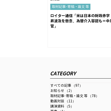
取材記事･寄稿・論文 等
ロイター通信「米は日本の財政赤字
昇波及を懸念、為替介入容認も＝中
官」
CATEGORY
すべての記事
（97）
97件の記事
お知らせ
（2）
2件の記事
取材記事･寄稿・論文 等
（78）
78件の
動画対談
（11）
11件の記事
講演資料
（5）
5件の記事