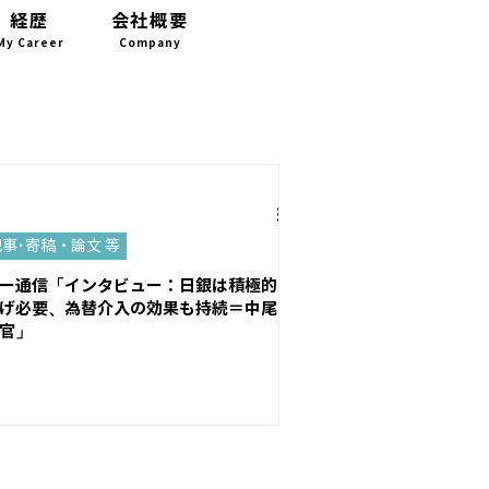
経歴
会社概要
お問い合わせ
My Career
Company
CONTACT
事･寄稿・論文 等
ー通信「インタビュー：日銀は積極的
げ必要、為替介入の効果も持続＝中尾
官」