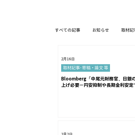
すべての記事
お知らせ
取材記
2月16日
取材記事･寄稿・論文 等
Bloomberg「中尾元財務官、日銀
上げ必要－円安抑制や長期金利安定
2月2日