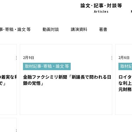
論文･記事･対談等
Articles
事･寄稿・論文 等
動画対談
講演資料
著書
2月9日
2月6日
取材記事･寄稿・論文 等
取材記
の着実な利
金融ファクシミリ新聞「新議長で問われる日
ロイタ
で」
銀の覚悟」
な利上
元財務