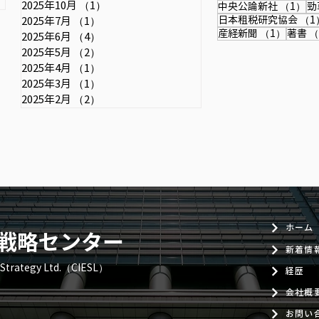
2025年10月
（1）
1件の記事
1
中央公論新社
（1）
勁
日本租税研究協会
（1
2025年7月
（1）
1件の記事
1件の
産経新聞
（1）
著書
（
2025年6月
（4）
4件の記事
2025年5月
（2）
2件の記事
2025年4月
（1）
1件の記事
2025年3月
（1）
1件の記事
2025年2月
（2）
2件の記事
ホーム
戦略センター
新着情
& Strategy Ltd.（CIESL）
経歴
会社概
お問い