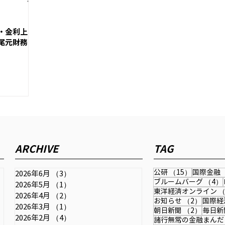
・金利上
尾元財務
ARCHIVE
TAG
15件の記
公研
（15）
国際金融
2026年6月
（3）
3件の記事
ブルームバーグ
（4）
2026年5月
（1）
1件の記事
東洋経済オンライン
（
記事
2026年4月
（2）
2件の記事
2件の
お知らせ
（2）
国際経
2026年3月
（1）
1件の記事
2件の
朝日新聞
（2）
毎日新
2026年2月
（4）
4件の記事
諸行無常の金融まんだ