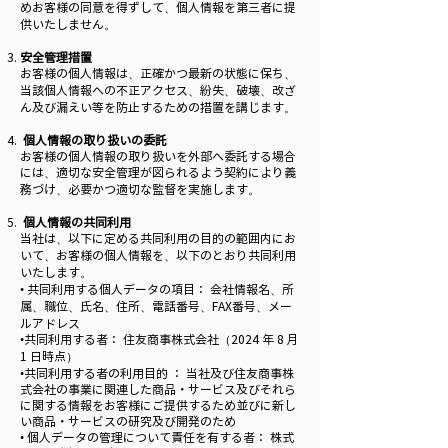
めお客様の同意を得ずして、個人情報を第三者に提
供いたしません。
安全管理措置
お客様の個人情報は、正確かつ最新の状態に保ち、
当該個人情報への不正アクセス、紛失、破壊、改ざ
ん及び漏えい等を防止するための措置を講じます。
個人情報の取り扱いの委託
お客様の個人情報の取り扱いを外部へ委託する場合
には、適切な安全管理が図られるよう契約により義
務づけ、必要かつ適切な監督を実施します。
個人情報の共同利用
当社は、以下に定める共同利用の目的の範囲内にお
いて、お客様の個人情報を、以下のとおり共同利用
いたします。
• 共同利用する個人データの項目： 会社情報名、所
属、職位、氏名、住所、電話番号、FAX番号、メー
ルアドレス
•共同利用する者： 住友商事株式会社（2024 年 8 月
1 日時点）
•共同利用する者の利用目的 ： 当社及び住友商事株
式会社の事業に関連した商品・サービス及びそれら
に関する情報をお客様にご提供するため並びに新し
い商品・サービスの研究及び開発のため
• 個人データの管理について責任を有する者： 株式