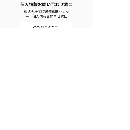
個人情報お問い合わせ窓口
株式会社国際経済戦略センタ
ー 個人情報お問合せ窓口
CONTACT
ウェブサイトにおける個人情報の
取り扱いについて
アクセス履歴
お客様が当サイトにアクセスすると、お客様のアク
セス履歴（アクセスログ）が自動的に残ります。こ
れは、サイトの利用状況を統計的に解析し、今後の
利便性の向上のために利用することが目的であり、
このアクセス履歴において、お客様の個人情報が残
ることはありません。
クッキー（Cookie）の使用について
当社では、クッキー（Cookie）を用いているページ
があります。クッキーとは、ウェブサーバからお客