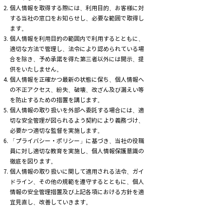
個人情報を取得する際には、利用目的、お客様に対
する当社の窓口をお知らせし、必要な範囲で取得し
ます。
個人情報を利用目的の範囲内で利用するとともに、
適切な方法で管理し、法令により認められている場
合を除き、予め承諾を得た第三者以外には開示、提
供をいたしません。
個人情報を正確かつ最新の状態に保ち、個人情報へ
の不正アクセス、紛失、破壊、改ざん及び漏えい等
を防止するための措置を講じます。
個人情報の取り扱いを外部へ委託する場合には、適
切な安全管理が図られるよう契約により義務づけ、
必要かつ適切な監督を実施します。
「プライバシー・ポリシー」に基づき、当社の役職
員に対し適切な教育を実施し、個人情報保護意識の
徹底を図ります。
個人情報の取り扱いに関して適用される法令、ガイ
ドライン、その他の規範を遵守するとともに、個人
情報の安全管理措置及び上記各項における方針を適
宜見直し、改善していきます。