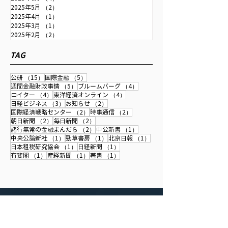
2025年5月
（2）
2件の記事
取材記事･寄稿・論文 等
2025年4月
（1）
1件の記事
2025年3月
（1）
1件の記事
週刊金融財政事情 時論『AIは世界をど
2025年2月
（2）
2件の記事
う変えるか』
TAG
2026/4/21発刊の金融財政事情に寄稿しました。
15件の記事
5件の記事
公研
（15）
国際金融
（5）
5件の記事
4件の記事
週間金融財政事情
（5）
ブルームバーグ
（4）
4件の記事
4件の記事
ロイター
（4）
東洋経済オンライン
（4）
3件の記事
2件の記事
日経ビジネス
（3）
お知らせ
（2）
2件の記事
2件の記事
国際経済戦略センター
（2）
時事通信
（2）
2件の記事
2件の記事
朝日新聞
（2）
毎日新聞
（2）
2件の記事
1件の記事
諸行無常の金融まんだら
（2）
中公新書
（1）
1件の記事
1件の記事
1件の記事
中央公論新社
（1）
勁草書房
（1）
北京日報
（1）
1件の記事
1件の記事
日本租税研究協会
（1）
日経新聞
（1）
1件の記事
1件の記事
1件の記事
有斐閣
（1）
産経新聞
（1）
著書
（1）
株式会社国際経済戦略センター
Center for International Economy & Strategy Ltd.（CIESL）