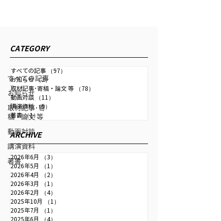
お問い合わせ
CONTACT
新着情報
CATEGORY
すべての記事
すべての記事
（97）
97件の記事
すべての記事
お知らせ
（2）
2件の記事
取材記事･寄稿・論文 等
（78）
78件の記事
4月27日
読了時間: 1分
お知らせ
動画対談
（11）
11件の記事
取材記事･寄稿・論文 等
講演資料
（5）
5件の記事
取材記事･寄
著書
（1）
1件の記事
稿・論文 等
金融ファクシミリ新聞「岐路に立つ日
動画対談
本の国家戦略」
ARCHIVE
講演資料
2026年4月13日、4月20日配信の金融ファクシミリ新聞に
2026年6月
（3）
3件の記事
インタビュー記事が掲載されました。 4/13配信 「岐路に
著書
2026年5月
（1）
1件の記事
立つ日本の国家戦略（上）ー揺らぐ世界秩序と長期低迷の
2026年4月
（2）
2件の記事
構造」 4/20配信 「岐路に立つ日本の国家戦略（下）ー内
2026年3月
（1）
1件の記事
なる課題と日本のチャンス」
2026年2月
（4）
4件の記事
2025年10月
（1）
1件の記事
2025年7月
（1）
1件の記事
4月21日
読了時間: 1分
2025年6月
（4）
4件の記事