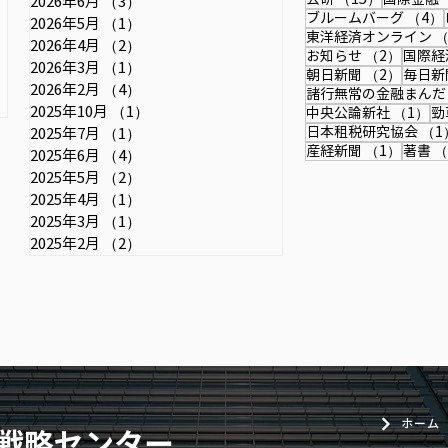
2026年6月
（3）
3件の記事
ブルームバーグ
（4）
2026年5月
（1）
1件の記事
東洋経済オンライン
（
記事
2026年4月
（2）
2件の記事
2件の
お知らせ
（2）
国際経
2026年3月
（1）
1件の記事
2件の
朝日新聞
（2）
毎日新
2026年2月
（4）
4件の記事
諸行無常の金融まんだ
2025年10月
（1）
1件の記事
1
中央公論新社
（1）
勁
日本租税研究協会
（1
2025年7月
（1）
1件の記事
1件の
産経新聞
（1）
著書
（
2025年6月
（4）
4件の記事
2025年5月
（2）
2件の記事
2025年4月
（1）
1件の記事
2025年3月
（1）
1件の記事
2025年2月
（2）
2件の記事
ホーム
戦略センター