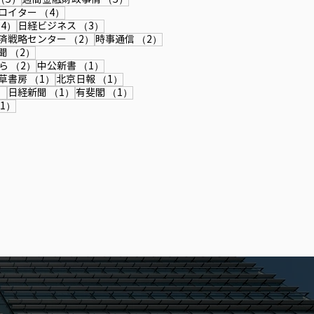
4件の記事
4件の記事
ロイター
（4）
4件の記事
3件の記事
4）
日経ビジネス
（3）
記事
2件の記事
2件の記事
済戦略センター
（2）
時事通信
（2）
記事
2件の記事
聞
（2）
2件の記事
1件の記事
ら
（2）
中公新書
（1）
件の記事
1件の記事
1件の記事
草書房
（1）
北京日報
（1）
1件の記事
1件の記事
1件の記事
）
日経新聞
（1）
有斐閣
（1）
記事
1件の記事
1）