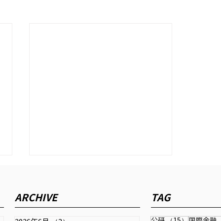
公研 めいん すとりぃと『安
くなった日本』
ARCHIVE
TAG
「公研」2023年9月号に寄稿しま
した。
15件の記
公研
（15）
国際金融