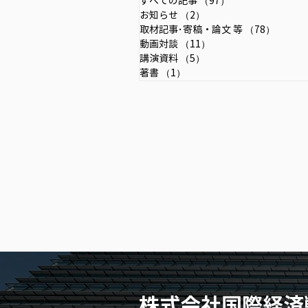
すべての記事
（97）
97件の記事
お知らせ
（2）
2件の記事
取材記事･寄稿・論文 等
（78）
78件の
動画対談
（11）
11件の記事
講演資料
（5）
5件の記事
著書
（1）
1件の記事
株式会社国際経済