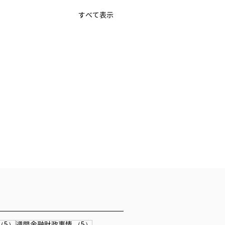
すべて表示
事
5件の記事
5件の記事
（5）
週間金融財政事情
（5）