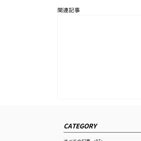
関連記事
公研 めいん すとりぃと『AI
と感情』
CATEGORY
「公研」2024年9月号に寄稿しま
した。