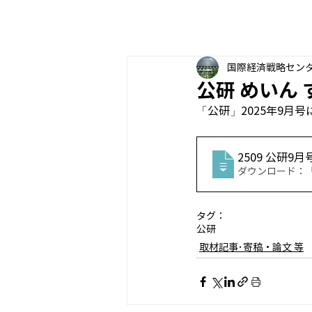
国際経済戦略セン
公研 めいん
「公研」2025年9月
2509 公研9
ダウンロード：「物
タグ：
公研
取材記事･寄稿・論文 等