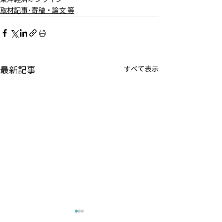
取材記事･寄稿・論文 等
最新記事
すべて表示
時事ドットコム『日銀は
公研 『私の生き