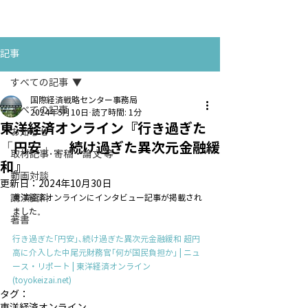
お問い合わせ
CONTACT
記事
すべての記事
国際経済戦略センター事務局
すべての記事
2024年5月10日
読了時間: 1分
東洋経済オンライン『行き過ぎた
お知らせ
「円安」、続け過ぎた異次元金融緩
取材記事･寄稿・論文 等
和』
動画対談
更新日：
2024年10月30日
講演資料
東洋経済オンラインにインタビュー記事が掲載され
ました。
著書
行き過ぎた｢円安｣､続け過ぎた異次元金融緩和 超円
高に介入した中尾元財務官｢何が国民負担か｣ | ニュ
ース・リポート | 東洋経済オンライン 
(
toyokeizai.net
)
タグ：
東洋経済オンライン