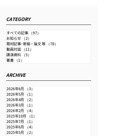
利上げ継続し、金融政策
2026/4/13発行
正常化を＝行き過ぎた円
の生き方』にイン
2026年6月11日配信の時事通
CATEGORY
安で日本の国力弱まる』
事が掲載されまし
信社「時事ドットコム」に取
材記事が掲載されました。 為
すべての記事
（97）
97件の記事
お知らせ
（2）
2件の記事
替・金融政策・成長戦略・中
取材記事･寄稿・論文 等
（78）
78件の記事
国との関係などを扱っていま
動画対談
（11）
11件の記事
す。 【詳報】中尾武彦元財務
講演資料
（5）
5件の記事
著書
（1）
1件の記事
官「日銀は利上げ継続し、金
融政策正常化を」＝行き過ぎ
ARCHIVE
た円安で日本の国力弱まる＃
取材班インタビュー：時事ド
2026年6月
（3）
3件の記事
ットコム
2026年5月
（1）
1件の記事
2026年4月
（2）
2件の記事
2026年3月
（1）
1件の記事
2026年2月
（4）
4件の記事
2025年10月
（1）
1件の記事
2025年7月
（1）
1件の記事
2025年6月
（4）
4件の記事
2025年5月
（2）
2件の記事