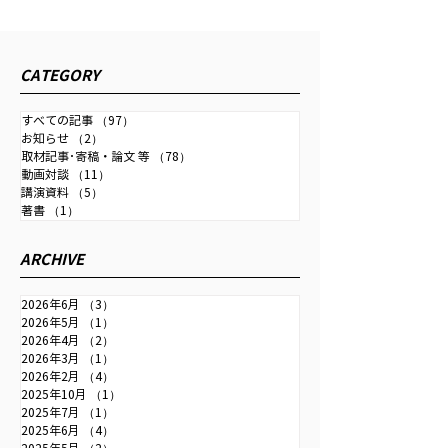
時事ドットコム『日銀は
公研 『私の生き
利上げ継続し、金融政策
2026/4/13発行
正常化を＝行き過ぎた円
の生き方』にイン
2026年6月11日配信の時事通
CATEGORY
安で日本の国力弱まる』
事が掲載されまし
信社「時事ドットコム」に取
材記事が掲載されました。 為
すべての記事
（97）
97件の記事
お知らせ
（2）
2件の記事
替・金融政策・成長戦略・中
取材記事･寄稿・論文 等
（78）
78件の記事
国との関係などを扱っていま
動画対談
（11）
11件の記事
す。 【詳報】中尾武彦元財務
講演資料
（5）
5件の記事
著書
（1）
1件の記事
官「日銀は利上げ継続し、金
融政策正常化を」＝行き過ぎ
ARCHIVE
た円安で日本の国力弱まる＃
取材班インタビュー：時事ド
2026年6月
（3）
3件の記事
ットコム
2026年5月
（1）
1件の記事
2026年4月
（2）
2件の記事
2026年3月
（1）
1件の記事
2026年2月
（4）
4件の記事
2025年10月
（1）
1件の記事
2025年7月
（1）
1件の記事
2025年6月
（4）
4件の記事