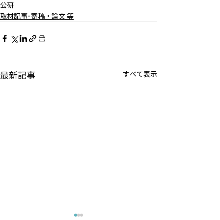
公研
取材記事･寄稿・論文 等
最新記事
すべて表示