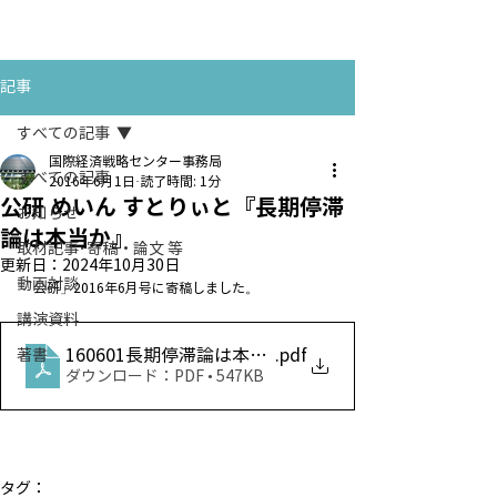
お問い合わせ
CONTACT
記事
すべての記事
国際経済戦略センター事務局
すべての記事
2016年6月1日
読了時間: 1分
公研 めいん すとりぃと『長期停滞
お知らせ
論は本当か』
取材記事･寄稿・論文 等
更新日：
2024年10月30日
動画対談
「公研」2016年6月号に寄稿しました。
講演資料
160601長期停滞論は本当か『公研』2016年6月中尾
.pdf
著書
ダウンロード：PDF • 547KB
タグ：