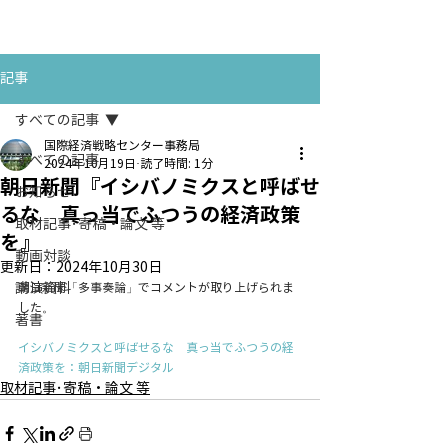
お問い合わせ
CONTACT
記事
すべての記事
国際経済戦略センター事務局
すべての記事
2024年10月19日
読了時間: 1分
朝日新聞『イシバノミクスと呼ばせ
お知らせ
るな 真っ当でふつうの経済政策
取材記事･寄稿・論文 等
を』
動画対談
更新日：
2024年10月30日
講演資料
朝日新聞「多事奏論」でコメントが取り上げられま
した。
著書
イシバノミクスと呼ばせるな　真っ当でふつうの経
済政策を：朝日新聞デジタル
取材記事･寄稿・論文 等