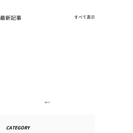
最新記事
すべて表示
時事ドットコム『日銀は
公研 『私の生き
利上げ継続し、金融政策
2026/4/13発行
正常化を＝行き過ぎた円
の生き方』にイン
2026年6月11日配信の時事通
CATEGORY
安で日本の国力弱まる』