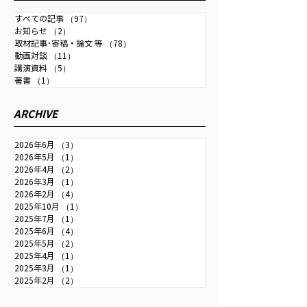
事が掲載されまし
信社「時事ドットコム」に取
材記事が掲載されました。 為
すべての記事
（97）
97件の記事
お知らせ
（2）
2件の記事
替・金融政策・成長戦略・中
取材記事･寄稿・論文 等
（78）
78件の記事
国との関係などを扱っていま
動画対談
（11）
11件の記事
す。 【詳報】中尾武彦元財務
講演資料
（5）
5件の記事
著書
（1）
1件の記事
官「日銀は利上げ継続し、金
融政策正常化を」＝行き過ぎ
ARCHIVE
た円安で日本の国力弱まる＃
取材班インタビュー：時事ド
2026年6月
（3）
3件の記事
ットコム
2026年5月
（1）
1件の記事
2026年4月
（2）
2件の記事
2026年3月
（1）
1件の記事
2026年2月
（4）
4件の記事
2025年10月
（1）
1件の記事
2025年7月
（1）
1件の記事
2025年6月
（4）
4件の記事
2025年5月
（2）
2件の記事
2025年4月
（1）
1件の記事
2025年3月
（1）
1件の記事
2025年2月
（2）
2件の記事