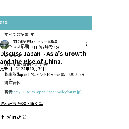
お問い合わせ
CONTACT
記事
すべての記事
国際経済戦略センター事務局
すべての記事
2021年4月21日
読了時間: 1分
Discuss Japan『Asia’s Growth
お知らせ
and the Rise of China』
取材記事･寄稿・論文 等
更新日：
2024年10月30日
動画対談
Discuss Japan HPにインタビュー記事が掲載されま
した。
講演資料
著書
Economy - Discuss Japan (
japanpolicyforum.jp
)
取材記事･寄稿・論文 等