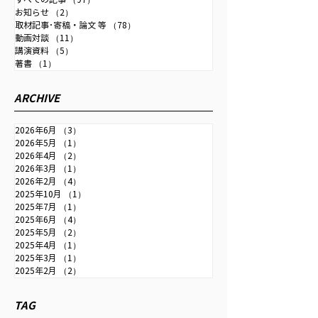
お知らせ
（2）
2件の記事
替・金融政策・成長戦略・中
取材記事･寄稿・論文 等
（78）
78件の記事
国との関係などを扱っていま
動画対談
（11）
11件の記事
す。 【詳報】中尾武彦元財務
講演資料
（5）
5件の記事
著書
（1）
1件の記事
官「日銀は利上げ継続し、金
融政策正常化を」＝行き過ぎ
ARCHIVE
た円安で日本の国力弱まる＃
取材班インタビュー：時事ド
2026年6月
（3）
3件の記事
ットコム
2026年5月
（1）
1件の記事
2026年4月
（2）
2件の記事
2026年3月
（1）
1件の記事
2026年2月
（4）
4件の記事
2025年10月
（1）
1件の記事
2025年7月
（1）
1件の記事
2025年6月
（4）
4件の記事
2025年5月
（2）
2件の記事
2025年4月
（1）
1件の記事
2025年3月
（1）
1件の記事
2025年2月
（2）
2件の記事
TAG