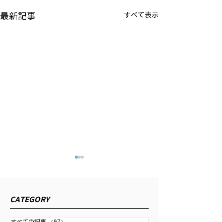
最新記事
すべて表示
時事ドットコム『日銀は
公研 『私の生き
利上げ継続し、金融政策
2026/4/13発行
正常化を＝行き過ぎた円
の生き方』にイン
2026年6月11日配信の時事通
CATEGORY
安で日本の国力弱まる』
事が掲載されまし
信社「時事ドットコム」に取
材記事が掲載されました。 為
すべての記事
（97）
97件の記事