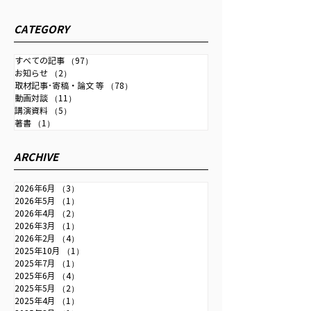
元財務官として日経ラジオの
下記のほか、理事
CATEGORY
ポッドキャストに出演しまし
人チャネル「中尾
た。以下URLよりご視聴いた
シャルYouTube
すべての記事
（97）
97件の記事
お知らせ
（2）
2件の記事
だけます。 【テーマ】 長期
ずほリサーチ＆テ
取材記事･寄稿・論文 等
（78）
78件の記事
金利じわり上昇、日銀の金融
株式会社理事長とし
動画対談
（11）
11件の記事
政策を先読み 中尾武彦・元財
10月から2024年
講演資料
（5）
5件の記事
著書
（1）
1件の記事
務官 長期金利じわり上昇、日
った 国際経済、
銀の金融政策を先読み｜吉野
学・技術などの専
ARCHIVE
直也のNIKKEI切り抜きニュ
の対談がご覧いた
ース｜ビジネス｜ラジオ
（同社の許諾済み）。
2026年6月
（3）
3件の記事
NIKKEI
2026年5月
（1）
1件の記事
2026年4月
（2）
2件の記事
2026年3月
（1）
1件の記事
2026年2月
（4）
4件の記事
2025年10月
（1）
1件の記事
2025年7月
（1）
1件の記事
2025年6月
（4）
4件の記事
2025年5月
（2）
2件の記事
2025年4月
（1）
1件の記事