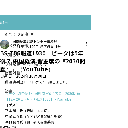
お問い合わせ
CONTACT
記事
すべての記事
国際経済戦略センター事務局
すべての記事
2021年12月20日
読了時間: 1分
BS-TBS報道1930「ピークは5年
お知らせ
後？ 中国経済 習主席の『2030問
取材記事･寄稿・論文 等
題』」（YouTube）
動画対談
更新日：
2024年10月30日
講演資料
BS-TBS報道1930にゲスト出演しました。
著書
ピークは5年後？中国経済…習主席の「2030問題」
【12月20日（月）#報道1930】 - YouTube
［ゲスト］
宮本 雄二氏（元駐中国大使）
中尾 武彦氏（全アジア開発銀行総裁）
峯村 健司氏（朝日新聞編集委員）