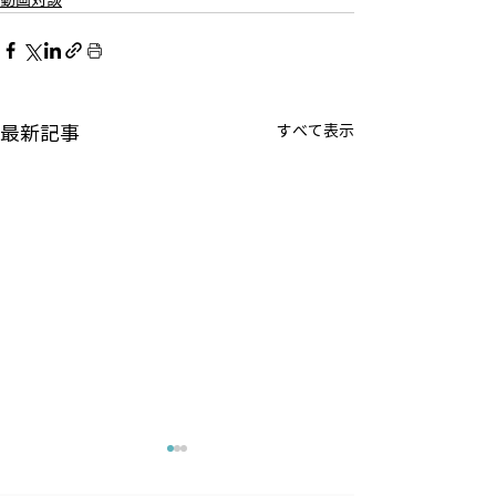
動画対談
最新記事
すべて表示
吉野直也のNIKKEI切り抜
「中尾武彦オフ
きニュース
YouTube」ご