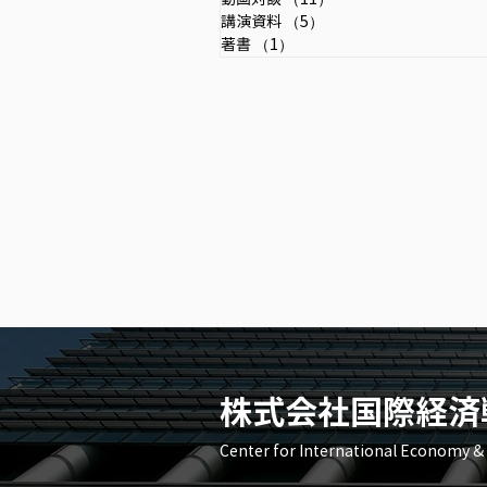
講演資料
（5）
5件の記事
著書
（1）
1件の記事
株式会社国際経済
Center for International Economy 