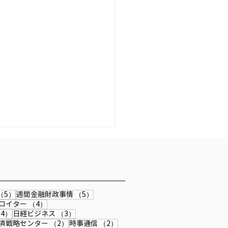
 『私の生き方』
6/4/13発行「公研」『私の生
』にインタビュー記事が掲載
ました。
事
5件の記事
5件の記事
（5）
週間金融財政事情
（5）
4件の記事
4件の記事
ロイター
（4）
4件の記事
3件の記事
4）
日経ビジネス
（3）
記事
2件の記事
2件の記事
済戦略センター
（2）
時事通信
（2）