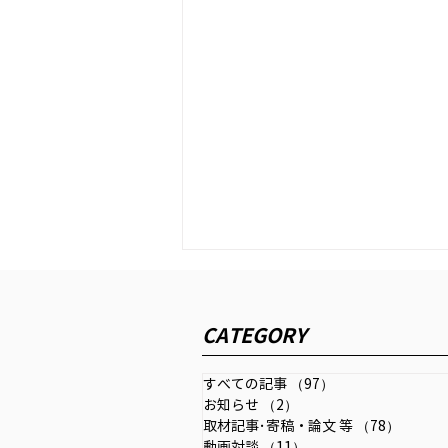
金融・資本市場リサーチ 「混
迷する世界秩序と今後の経済
CATEGORY
金融の指針」2026年7月号
イノベーション・インテリジェン
(第25号)
ス研究所が発刊する「金融・資本
すべての記事
（97）
97件の記事
市場リサーチ」2026年７月号
お知らせ
（2）
2件の記事
（第25号にインタビュー記事が
取材記事･寄稿・論文 等
（78）
78件の
掲載されました。
動画対談
（11）
11件の記事