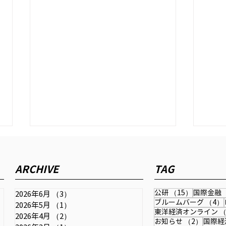
時事ドットコム『日銀は利上
公研
げ継続し、金融政策正常化を
202
ARCHIVE
TAG
＝行き過ぎた円安で日本の国
き方
2026年6月11日配信の時事通信社
力弱まる』
され
「時事ドットコム」に取材記事が
15件の記
公研
（15）
国際金融
2026年6月
（3）
3件の記事
掲載されました。 為替・金融政
ブルームバーグ
（4）
2026年5月
（1）
1件の記事
東洋経済オンライン
（
策・成長戦略・中国との関係など
記事
2026年4月
（2）
2件の記事
2件の
お知らせ
（2）
国際経
を扱っています。 【詳報】中尾