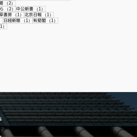
記事
2件の記事
聞
（2）
2件の記事
1件の記事
ら
（2）
中公新書
（1）
件の記事
1件の記事
1件の記事
草書房
（1）
北京日報
（1）
1件の記事
1件の記事
1件の記事
）
日経新聞
（1）
有斐閣
（1）
記事
1件の記事
1）
報