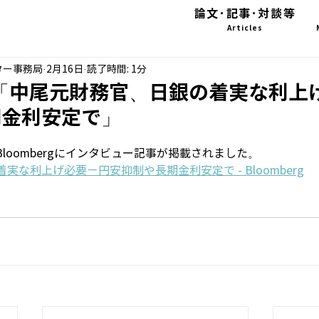
論文･記事･対談等
Articles
ター事務局
2月16日
読了時間: 1分
erg「中尾元財務官、日銀の着実な利
期金利安定で」
のBloombergにインタビュー記事が掲載されました。
な利上げ必要－円安抑制や長期金利安定で - Bloomberg