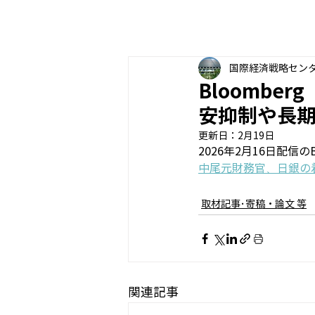
国際経済戦略セン
Bloomb
安抑制や長
更新日：
2月19日
2026年2月16日配信
中尾元財務官、日銀の着実
取材記事･寄稿・論文 等
関連記事