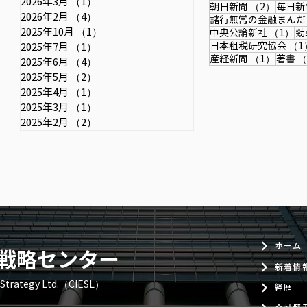
2026年3月
（1）
1件の記事
2件の
朝日新聞
（2）
毎日新
武彦元財務官「日銀は利上げ継続
2026年2月
（4）
4件の記事
諸行無常の金融まんだ
し、金融政策正常化を」＝行き過
2025年10月
（1）
1件の記事
1
中央公論新社
（1）
勁
日本租税研究協会
（1
2025年7月
（1）
1件の記事
ぎた円安で日本の国力弱まる＃取
1件の
産経新聞
（1）
著書
（
2025年6月
（4）
4件の記事
材班インタビュー：時事ドットコ
2025年5月
（2）
2件の記事
ム
2025年4月
（1）
1件の記事
2025年3月
（1）
1件の記事
2025年2月
（2）
2件の記事
ホーム
戦略センター
新着情
& Strategy Ltd.（CIESL）
経歴