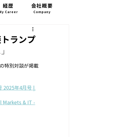
経歴
会社概要
お問い合わせ
My Career
Company
CONTACT
談トランプ
性」
との特別対談が掲載
25年4月号 | 
l Markets & IT -