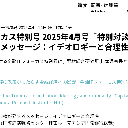
論文･記事･対談等
Articles
ター事務局
2025年4月14日
読了時間: 1分
ーカス特別号 2025年4月号「特別対
るメッセージ：イデオロギーと合理
する金融ITフォーカス特別号に、野村総合研究所 此本理事長
の政策がもたらす金融経済への影響 | 金融ITフォーカス特別号 20
the Trump administration: Ideology and rationality | Capita
omura Research Institute (NRI)
政権が発するメッセージ：イデオロギーと合理性
（国際経済戦略センター理事長、元アジア開発銀行総裁）