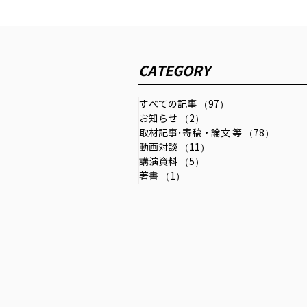
金融・資本市場リサーチ 「混
迷する世界秩序と今後の経済
CATEGORY
金融の指針」2026年7月号
イノベーション・インテリジェン
(第25号)
ス研究所が発刊する「金融・資本
すべての記事
（97）
97件の記事
市場リサーチ」2026年７月号
お知らせ
（2）
2件の記事
（第25号にインタビュー記事が
取材記事･寄稿・論文 等
（78）
78件の
掲載されました。
動画対談
（11）
11件の記事
講演資料
（5）
5件の記事
著書
（1）
1件の記事