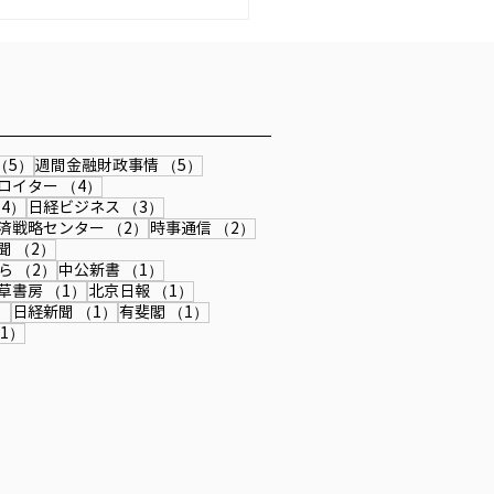
 『私の生き方』
6/4/13発行「公研」『私の生
』にインタビュー記事が掲載
ました。
事
5件の記事
5件の記事
（5）
週間金融財政事情
（5）
4件の記事
4件の記事
ロイター
（4）
4件の記事
3件の記事
4）
日経ビジネス
（3）
記事
2件の記事
2件の記事
済戦略センター
（2）
時事通信
（2）
記事
2件の記事
聞
（2）
2件の記事
1件の記事
ら
（2）
中公新書
（1）
件の記事
1件の記事
1件の記事
草書房
（1）
北京日報
（1）
1件の記事
1件の記事
1件の記事
）
日経新聞
（1）
有斐閣
（1）
記事
1件の記事
1）