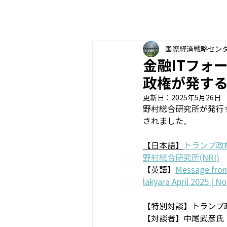
国際経済戦略セン
金融ITフォ
政権が発す
更新日：
2025年5月26日
野村総合研究所が発行
されました。
【日本語】
トランプ政権
野村総合研究所(NRI)
【英語】
Message from 
lakyara April 2025 | N
【特別対談】トランプ
【対談者】中尾武彦氏