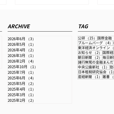
時事ドットコム『日銀は利上
公研
げ継続し、金融政策正常化を
202
ARCHIVE
TAG
＝行き過ぎた円安で日本の国
き方
2026年6月11日配信の時事通信社
力弱まる』
され
「時事ドットコム」に取材記事が
15件の記
公研
（15）
国際金融
2026年6月
（3）
3件の記事
掲載されました。 為替・金融政
ブルームバーグ
（4）
2026年5月
（1）
1件の記事
東洋経済オンライン
（
策・成長戦略・中国との関係など
記事
2026年4月
（2）
2件の記事
2件の
お知らせ
（2）
国際経
を扱っています。 【詳報】中尾
2026年3月
（1）
1件の記事
2件の
朝日新聞
（2）
毎日新
武彦元財務官「日銀は利上げ継続
2026年2月
（4）
4件の記事
諸行無常の金融まんだ
し、金融政策正常化を」＝行き過
2025年10月
（1）
1件の記事
1
中央公論新社
（1）
勁
日本租税研究協会
（1
2025年7月
（1）
1件の記事
ぎた円安で日本の国力弱まる＃取
1件の
産経新聞
（1）
著書
（
2025年6月
（4）
4件の記事
材班インタビュー：時事ドットコ
2025年5月
（2）
2件の記事
ム
2025年4月
（1）
1件の記事
2025年3月
（1）
1件の記事
2025年2月
（2）
2件の記事