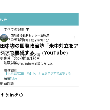
お問い合わせ
CONTACT
記事
すべての記事
国際経済戦略センター事務局
すべての記事
2021年9月3日
読了時間: 1分
田中均の国際政治塾「米中対立をア
お知らせ
ジアで展望する」（YouTube）
取材記事･寄稿・論文 等
更新日：
2024年10月30日
動画対談
田中均氏のYouTubeで対談しました。
講演資料
【中尾武彦X田中均】米中対立をアジアで展望する - 
著書
YouTube
動画対談