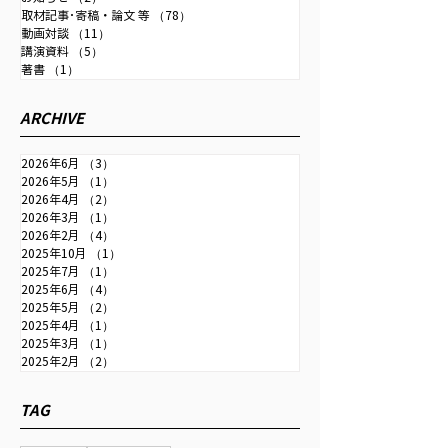
だけます。 【テーマ】 長期
ずほリサーチ＆テ
取材記事･寄稿・論文 等
（78）
78件の記事
金利じわり上昇、日銀の金融
株式会社理事長とし
動画対談
（11）
11件の記事
政策を先読み 中尾武彦・元財
10月から2024年
講演資料
（5）
5件の記事
著書
（1）
1件の記事
務官 長期金利じわり上昇、日
った 国際経済、
銀の金融政策を先読み｜吉野
学・技術などの専
ARCHIVE
直也のNIKKEI切り抜きニュ
の対談がご覧いた
ース｜ビジネス｜ラジオ
（同社の許諾済み）。
2026年6月
（3）
3件の記事
NIKKEI
2026年5月
（1）
1件の記事
2026年4月
（2）
2件の記事
2026年3月
（1）
1件の記事
2026年2月
（4）
4件の記事
2025年10月
（1）
1件の記事
2025年7月
（1）
1件の記事
2025年6月
（4）
4件の記事
2025年5月
（2）
2件の記事
2025年4月
（1）
1件の記事
2025年3月
（1）
1件の記事
2025年2月
（2）
2件の記事
TAG