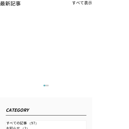
最新記事
すべて表示
吉野直也のNIKKEI切り抜
「中尾武彦オフ
きニュース
YouTube」ご
元財務官として日経ラジオの
下記のほか、理事
CATEGORY
ポッドキャストに出演しまし
人チャネル「中尾
た。以下URLよりご視聴いた
シャルYouTube
すべての記事
（97）
97件の記事
お知らせ
（2）
2件の記事