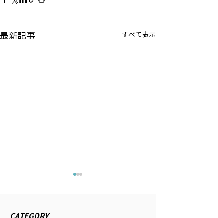
最新記事
すべて表示
時事ドットコム『日銀は
公研 『私の生き
利上げ継続し、金融政策
2026/4/13発行
正常化を＝行き過ぎた円
の生き方』にイン
2026年6月11日配信の時事通
CATEGORY