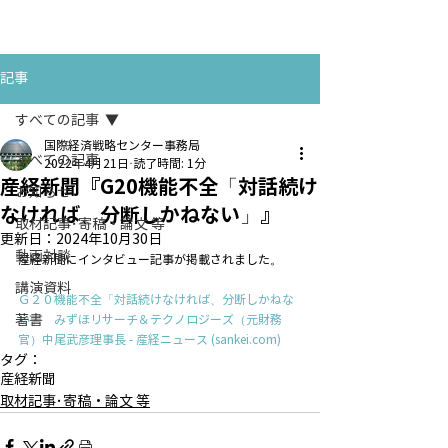
お問い合わせ
CONTACT
記事
すべての記事
国際経済戦略センター事務局
すべての記事
2022年4月21日
読了時間: 1分
産経新聞『G20機能不全「対話続け
お知らせ
なければ、分断しかねない」』
取材記事･寄稿・論文 等
更新日：
2024年10月30日
動画対談
産経新聞にインタビュー記事が掲載されました。
講演資料
Ｇ２０機能不全「対話続けなければ、分断しかねな
著書
い」　みずほリサーチ＆テクノロジーズ（元財務
官）中尾武彦理事長 - 産経ニュース (
sankei.com
)
タグ：
産経新聞
取材記事･寄稿・論文 等