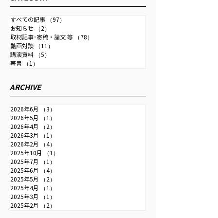
安で日本の国力弱まる』
事が掲載されまし
信社「時事ドットコム」に取
材記事が掲載されました。 為
すべての記事
（97）
97件の記事
お知らせ
（2）
2件の記事
替・金融政策・成長戦略・中
取材記事･寄稿・論文 等
（78）
78件の記事
国との関係などを扱っていま
動画対談
（11）
11件の記事
す。 【詳報】中尾武彦元財務
講演資料
（5）
5件の記事
著書
（1）
1件の記事
官「日銀は利上げ継続し、金
融政策正常化を」＝行き過ぎ
ARCHIVE
た円安で日本の国力弱まる＃
取材班インタビュー：時事ド
2026年6月
（3）
3件の記事
ットコム
2026年5月
（1）
1件の記事
2026年4月
（2）
2件の記事
2026年3月
（1）
1件の記事
2026年2月
（4）
4件の記事
2025年10月
（1）
1件の記事
2025年7月
（1）
1件の記事
2025年6月
（4）
4件の記事
2025年5月
（2）
2件の記事
2025年4月
（1）
1件の記事
2025年3月
（1）
1件の記事
2025年2月
（2）
2件の記事