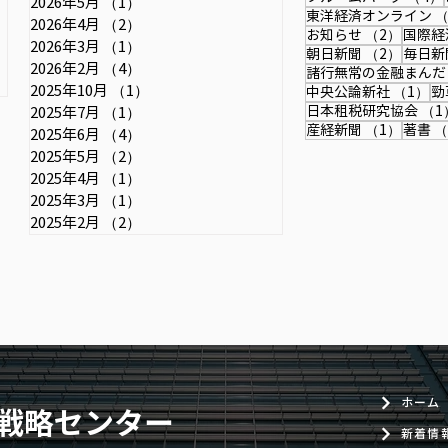
2026年5月
（1）
1件の記事
東洋経済オンライン
（
策・成長戦略・中国との関係など
記事
2026年4月
（2）
2件の記事
2件の
お知らせ
（2）
国際経
を扱っています。 【詳報】中尾
2026年3月
（1）
1件の記事
2件の
朝日新聞
（2）
毎日新
武彦元財務官「日銀は利上げ継続
2026年2月
（4）
4件の記事
諸行無常の金融まんだ
し、金融政策正常化を」＝行き過
2025年10月
（1）
1件の記事
1
中央公論新社
（1）
勁
日本租税研究協会
（1
2025年7月
（1）
1件の記事
ぎた円安で日本の国力弱まる＃取
1件の
産経新聞
（1）
著書
（
2025年6月
（4）
4件の記事
材班インタビュー：時事ドットコ
2025年5月
（2）
2件の記事
ム
2025年4月
（1）
1件の記事
2025年3月
（1）
1件の記事
2025年2月
（2）
2件の記事
ホーム
戦略センター
新着情