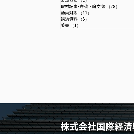
お知らせ
（2）
2件の記事
（第25号にインタビュー記事が
取材記事･寄稿・論文 等
（78）
78件の
掲載されました。
動画対談
（11）
11件の記事
講演資料
（5）
5件の記事
著書
（1）
1件の記事
株式会社国際経済