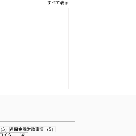
すべて表示
 『私の生き方』
6/4/13発行「公研」『私の生
』にインタビュー記事が掲載
ました。
事
5件の記事
5件の記事
（5）
週間金融財政事情
（5）
4件の記事
4件の記事
ロイター
（4）