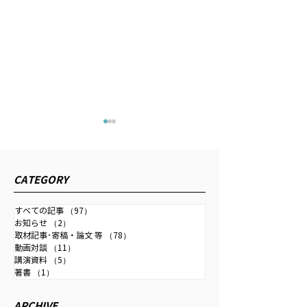
吉野直也のNIKKEI切り抜
「中尾武彦オフ
きニュース
YouTube」ご
元財務官として日経ラジオの
下記のほか、理事
CATEGORY
ポッドキャストに出演しまし
人チャネル「中尾
た。以下URLよりご視聴いた
シャルYouTube
すべての記事
（97）
97件の記事
お知らせ
（2）
2件の記事
だけます。 【テーマ】 長期
ずほリサーチ＆テ
取材記事･寄稿・論文 等
（78）
78件の記事
金利じわり上昇、日銀の金融
株式会社理事長とし
動画対談
（11）
11件の記事
政策を先読み 中尾武彦・元財
10月から2024年
講演資料
（5）
5件の記事
著書
（1）
1件の記事
務官 長期金利じわり上昇、日
った 国際経済、
銀の金融政策を先読み｜吉野
学・技術などの専
ARCHIVE