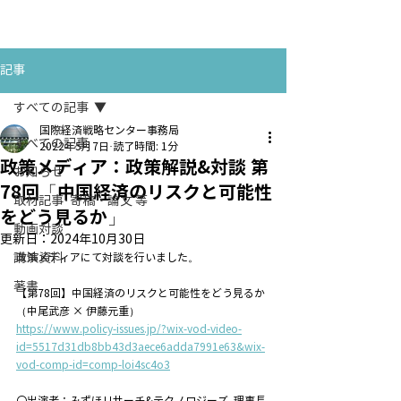
お問い合わせ
CONTACT
記事
すべての記事
国際経済戦略センター事務局
すべての記事
2022年5月7日
読了時間: 1分
政策メディア：政策解説&対談 第
お知らせ
78回「中国経済のリスクと可能性
取材記事･寄稿・論文 等
をどう見るか」
動画対談
更新日：
2024年10月30日
講演資料
政策メディアにて対談を行いました。
著書
【第78回】中国経済のリスクと可能性をどう見るか
（中尾武彦 × 伊藤元重）
https://www.policy-issues.jp/?wix-vod-video-
id=5517d31db8bb43d3aece6adda7991e63&wix-
vod-comp-id=comp-loi4sc4o3
〇出演者：みずほリサーチ&テクノロジーズ  理事長 