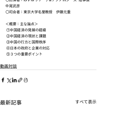
中尾武彦 
〇司会者：東京大学名誉教授　伊藤元重 
＜概要：主な論点＞ 
 ①中国経済の発展の経緯
 ②中国経済の現状と課題
 ③中国の行方と国際秩序
 ④日本の政府と企業の対応
 ⑤３つの重要ポイント
動画対談
最新記事
すべて表示