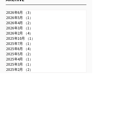
直也のNIKKEI切り抜きニュ
の対談がご覧いた
ース｜ビジネス｜ラジオ
（同社の許諾済み）。
2026年6月
（3）
3件の記事
NIKKEI
2026年5月
（1）
1件の記事
2026年4月
（2）
2件の記事
2026年3月
（1）
1件の記事
2026年2月
（4）
4件の記事
2025年10月
（1）
1件の記事
2025年7月
（1）
1件の記事
2025年6月
（4）
4件の記事
2025年5月
（2）
2件の記事
2025年4月
（1）
1件の記事
2025年3月
（1）
1件の記事
2025年2月
（2）
2件の記事
TAG
15件の記事
5件の記事
公研
（15）
国際金融
（5）
5件の記事
4件の記事
週間金融財政事情
（5）
ブルームバーグ
（4）
4件の記事
4件の記事
ロイター
（4）
東洋経済オンライン
（4）
3件の記事
2件の記事
日経ビジネス
（3）
お知らせ
（2）
2件の記事
2件の記事
国際経済戦略センター
（2）
時事通信
（2）
2件の記事
2件の記事
朝日新聞
（2）
毎日新聞
（2）
2件の記事
1件の記事
諸行無常の金融まんだら
（2）
中公新書
（1）