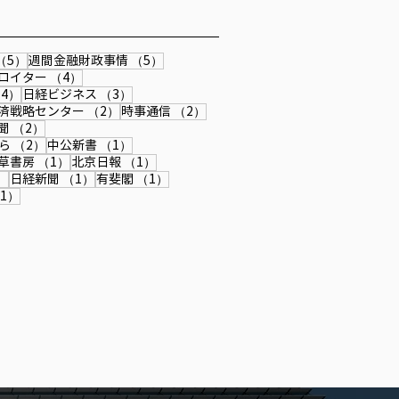
6/4/13発行「公研」『私の生
』にインタビュー記事が掲載
ました。
事
5件の記事
5件の記事
（5）
週間金融財政事情
（5）
4件の記事
4件の記事
ロイター
（4）
4件の記事
3件の記事
4）
日経ビジネス
（3）
記事
2件の記事
2件の記事
済戦略センター
（2）
時事通信
（2）
記事
2件の記事
聞
（2）
2件の記事
1件の記事
ら
（2）
中公新書
（1）
件の記事
1件の記事
1件の記事
草書房
（1）
北京日報
（1）
1件の記事
1件の記事
1件の記事
）
日経新聞
（1）
有斐閣
（1）
記事
1件の記事
1）