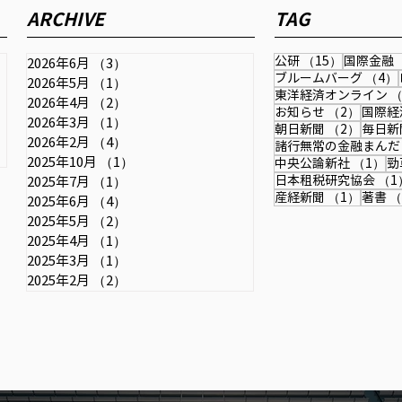
202
ARCHIVE
TAG
＝行き過ぎた円安で日本の国
き方
2026年6月11日配信の時事通信社
力弱まる』
され
「時事ドットコム」に取材記事が
15件の記
公研
（15）
国際金融
2026年6月
（3）
3件の記事
掲載されました。 為替・金融政
ブルームバーグ
（4）
2026年5月
（1）
1件の記事
東洋経済オンライン
（
策・成長戦略・中国との関係など
記事
2026年4月
（2）
2件の記事
2件の
お知らせ
（2）
国際経
を扱っています。 【詳報】中尾
2026年3月
（1）
1件の記事
2件の
朝日新聞
（2）
毎日新
武彦元財務官「日銀は利上げ継続
2026年2月
（4）
4件の記事
諸行無常の金融まんだ
し、金融政策正常化を」＝行き過
2025年10月
（1）
1件の記事
1
中央公論新社
（1）
勁
日本租税研究協会
（1
2025年7月
（1）
1件の記事
ぎた円安で日本の国力弱まる＃取
1件の
産経新聞
（1）
著書
（
2025年6月
（4）
4件の記事
材班インタビュー：時事ドットコ
2025年5月
（2）
2件の記事
ム
2025年4月
（1）
1件の記事
2025年3月
（1）
1件の記事
2025年2月
（2）
2件の記事