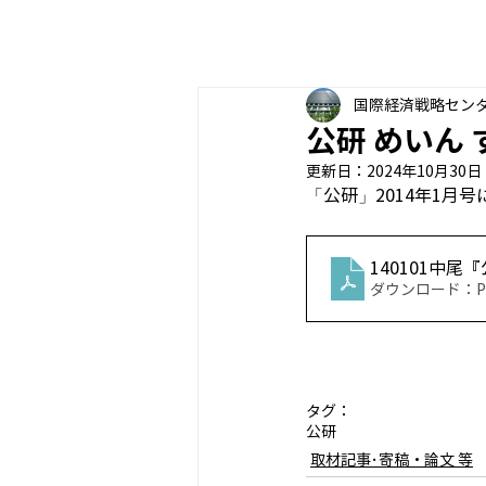
国際経済戦略セン
公研 めいん
更新日：
2024年10月30日
「公研」2014年1月
140101中
ダウンロード：PDF
タグ：
公研
取材記事･寄稿・論文 等