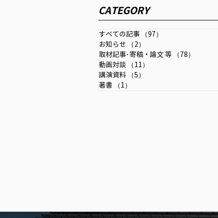
CATEGORY
金融の指針」2026年7月号
イノベーション・インテリジェン
(第25号)
ス研究所が発刊する「金融・資本
すべての記事
（97）
97件の記事
市場リサーチ」2026年７月号
お知らせ
（2）
2件の記事
（第25号にインタビュー記事が
取材記事･寄稿・論文 等
（78）
78件の
掲載されました。
動画対談
（11）
11件の記事
講演資料
（5）
5件の記事
著書
（1）
1件の記事