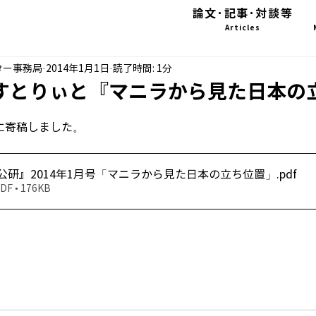
論文･記事･対談等
Articles
ター事務局
2014年1月1日
読了時間: 1分
 すとりぃと『マニラから見た日本の
号に寄稿しました。
尾『公研』2014年1月号「マニラから見た日本の立ち位置」
.pdf
 • 176KB