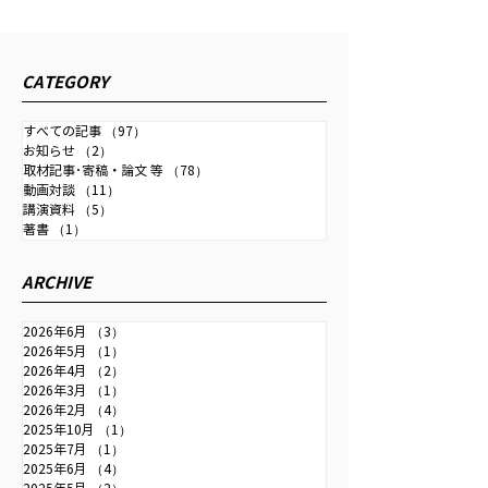
時事ドットコム『日銀は
公研 『私の生き
利上げ継続し、金融政策
2026/4/13発行
正常化を＝行き過ぎた円
の生き方』にイン
2026年6月11日配信の時事通
CATEGORY
安で日本の国力弱まる』
事が掲載されまし
信社「時事ドットコム」に取
材記事が掲載されました。 為
すべての記事
（97）
97件の記事
お知らせ
（2）
2件の記事
替・金融政策・成長戦略・中
取材記事･寄稿・論文 等
（78）
78件の記事
国との関係などを扱っていま
動画対談
（11）
11件の記事
す。 【詳報】中尾武彦元財務
講演資料
（5）
5件の記事
著書
（1）
1件の記事
官「日銀は利上げ継続し、金
融政策正常化を」＝行き過ぎ
ARCHIVE
た円安で日本の国力弱まる＃
取材班インタビュー：時事ド
2026年6月
（3）
3件の記事
ットコム
2026年5月
（1）
1件の記事
2026年4月
（2）
2件の記事
2026年3月
（1）
1件の記事
2026年2月
（4）
4件の記事
2025年10月
（1）
1件の記事
2025年7月
（1）
1件の記事
2025年6月
（4）
4件の記事