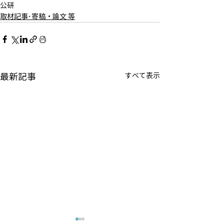
公研
取材記事･寄稿・論文 等
最新記事
すべて表示