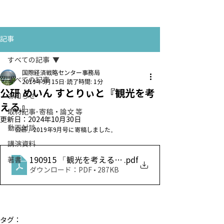
お問い合わせ
CONTACT
記事
すべての記事
国際経済戦略センター事務局
すべての記事
2019年9月15日
読了時間: 1分
公研 めいん すとりぃと『観光を考
お知らせ
える』
取材記事･寄稿・論文 等
更新日：
2024年10月30日
動画対談
「公研」2019年9月号に寄稿しました。
講演資料
190915 「観光を考える」公研2019年９月号めいん
.pdf
著書
ダウンロード：PDF • 287KB
タグ：