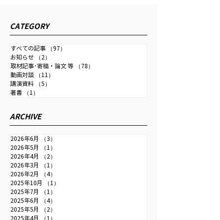
ロイター通信「米は日本の財政赤
字・金利上昇波及を懸念、為替介
CATEGORY
入容認も＝中尾元財務官」
2026年1月29日配信のロイター通信に
すべての記事
（97）
97件の記事
インタビュー記事が掲載されました。
お知らせ
（2）
2件の記事
取材記事･寄稿・論文 等
（78）
78件の記事
インタビュー：米は日本の財政赤字・
動画対談
（11）
11件の記事
金利上昇波及を懸念、為替介入容認も
講演資料
（5）
5件の記事
＝中尾元財務官 | ロイター
著書
（1）
1件の記事
ARCHIVE
2026年6月
（3）
3件の記事
2026年5月
（1）
1件の記事
2026年4月
（2）
2件の記事
2026年3月
（1）
1件の記事
2026年2月
（4）
4件の記事
2025年10月
（1）
1件の記事
2025年7月
（1）
1件の記事
2025年6月
（4）
4件の記事
2025年5月
（2）
2件の記事
2025年4月
（1）
1件の記事