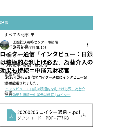
お問い合わせ
CONTACT
記事
すべての記事
国際経済戦略センター事務局
すべての記事
2月6日
読了時間: 1分
ロイター通信「インタビュー：日銀
お知らせ
は積極的な利上げ必要、為替介入の
取材記事･寄稿・論文 等
効果も持続＝中尾元財務官」
動画対談
2026年2月6日配信のロイター通信にインタビュー記
事が掲載されました。
講演資料
インタビュー：日銀は積極的な利上げ必要、為替介
著書
入の効果も持続＝中尾元財務官 | ロイター
20260206 ロイター通信「日銀は積極的な利上げ必
.pdf
ダウンロード：PDF • 777KB