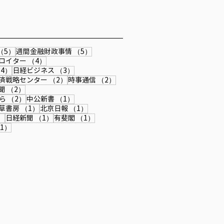
 『私の生き方』
6/4/13発行「公研」『私の生
』にインタビュー記事が掲載
ました。
事
5件の記事
5件の記事
（5）
週間金融財政事情
（5）
4件の記事
4件の記事
ロイター
（4）
4件の記事
3件の記事
4）
日経ビジネス
（3）
記事
2件の記事
2件の記事
済戦略センター
（2）
時事通信
（2）
記事
2件の記事
聞
（2）
2件の記事
1件の記事
ら
（2）
中公新書
（1）
件の記事
1件の記事
1件の記事
草書房
（1）
北京日報
（1）
1件の記事
1件の記事
1件の記事
）
日経新聞
（1）
有斐閣
（1）
記事
1件の記事
1）