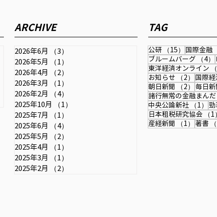
時事ドットコム『日銀は利上
公研
げ継続し、金融政策正常化を
202
ARCHIVE
TAG
＝行き過ぎた円安で日本の国
き方
2026年6月11日配信の時事通信社
力弱まる』
され
「時事ドットコム」に取材記事が
15件の記
公研
（15）
国際金融
2026年6月
（3）
3件の記事
掲載されました。 為替・金融政
ブルームバーグ
（4）
2026年5月
（1）
1件の記事
東洋経済オンライン
（
策・成長戦略・中国との関係など
記事
2026年4月
（2）
2件の記事
2件の
お知らせ
（2）
国際経
を扱っています。 【詳報】中尾
2026年3月
（1）
1件の記事
2件の
朝日新聞
（2）
毎日新
武彦元財務官「日銀は利上げ継続
2026年2月
（4）
4件の記事
諸行無常の金融まんだ
し、金融政策正常化を」＝行き過
2025年10月
（1）
1件の記事
1
中央公論新社
（1）
勁
日本租税研究協会
（1
2025年7月
（1）
1件の記事
ぎた円安で日本の国力弱まる＃取
1件の
産経新聞
（1）
著書
（
2025年6月
（4）
4件の記事
材班インタビュー：時事ドットコ
2025年5月
（2）
2件の記事
ム
2025年4月
（1）
1件の記事
2025年3月
（1）
1件の記事
2025年2月
（2）
2件の記事