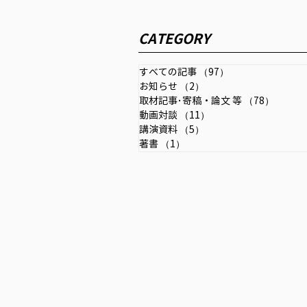
金融・資本市場リサーチ 「混
迷する世界秩序と今後の経済
CATEGORY
金融の指針」2026年7月号
イノベーション・インテリジェン
(第25号)
ス研究所が発刊する「金融・資本
すべての記事
（97）
97件の記事
市場リサーチ」2026年７月号
お知らせ
（2）
2件の記事
（第25号にインタビュー記事が
取材記事･寄稿・論文 等
（78）
78件の
掲載されました。
動画対談
（11）
11件の記事
講演資料
（5）
5件の記事
著書
（1）
1件の記事